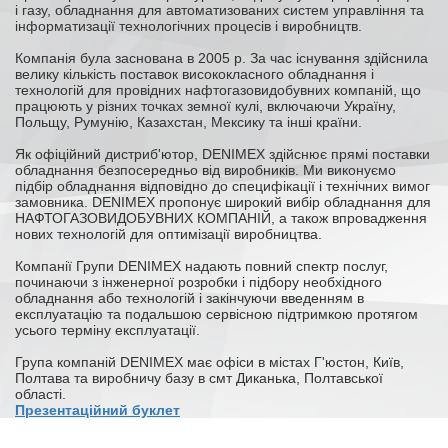
і газу, обладнання для автоматизованих систем управління та
інформатизації технологічних процесів і виробництв.
Компанія була заснована в 2005 р. За час існування здійснила
велику кількість поставок висококласного обладнання і
технологій для провідних нафтогазовидобувних компаній, що
працюють у різних точках земної кулі, включаючи Україну,
Польщу, Румунію, Казахстан, Мексику та інші країни.
Як офіційний дистриб'ютор,
DENIMEX
здійснює прямі поставки
обладнання безпосередньо від виробників. Ми виконуємо
підбір обладнання відповідно до специфікації і технічних вимог
замовника.
DENIMEX
пропонує широкий вибір обладнання для
НАФТОГАЗОВИДОБУВНИХ КОМПАНІЙ, а також впровадження
нових технологій для оптимізації виробництва.
Компанії Групи
DENIMEX
надають повний спектр послуг,
починаючи з інженерної розробки і підбору необхідного
обладнання або технологій і закінчуючи введенням в
експлуатацію та подальшою сервісною підтримкою протягом
усього терміну експлуатації.
Група компаній DENIMEX має офіси в містах Г'юстон, Київ,
Полтава та виробничу базу в cмт Диканька, Полтавської
області.
Презентаційний буклет