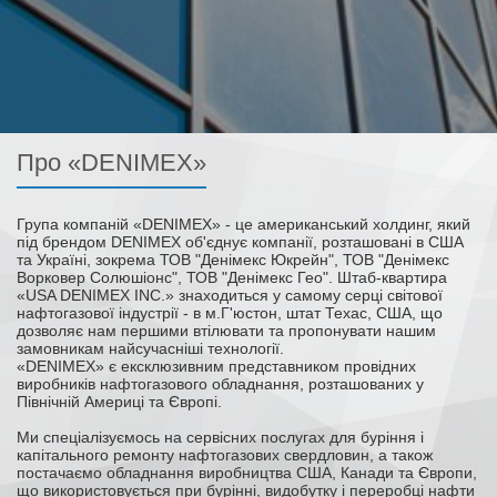
Про «DENIMEX»
Група компаній «DENIMEX» - це американський холдинг, який
під брендом DENIMEX об'єднує компанії, розташовані в США
та
Україні, зокрема ТОВ "Денімекс Юкрейн", ТОВ "Денімекс
Ворковер Солюшіонс", ТОВ "Денімекс Гео". Штаб-квартира
«USA DENIMEX INC.» знаходиться у самому серці світової
нафтогазової індустрії - в м.Г'юстон, штат Техас, США, що
дозволяє нам першими втілювати та пропонувати нашим
замовникам найсучасніші технології.
«DENIMEX» є ексклюзивним представником провідних
виробників нафтогазового обладнання, розташованих у
Північній Америці та Європі.
Ми спеціалізуємось на сервісних послугах для буріння і
капітального ремонту нафтогазових свердловин, а також
постачаємо обладнання виробництва США, Канади та Європи,
що використовується при бурінні, видобутку і переробці нафти