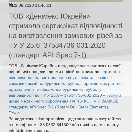
22.06.2020 11:45:01
ТОВ «Денімекс Юкрейн»
отримало сертифікат відповідності
на виготовлення замкових різей за
ТУ У 25.6–37534736-001:2020
(стандарт API Spec 7-1)
ТОВ «Денімекс Юкрейн» продовжує вдосконалювати свої
виробничі процеси і днями офіційно отримало
сертифікат
відповідності на виготовлення внутрішніх та зовнішніх
замкових різей на бурильних трубах, перехідниках різного
призначення та обважених бурильних трубах у
відповідності до ТУ У 25.6 – 37534736-001:2020 «Послуги
щодо механічного оброблення НАРІЗІ КОНІЧНІ ЗАМКОВІ
стандарту API Spec 7-1 (Rotary Drill Stem Elements).
ТУ»,р.1.
За додатковою інформацією щодо замовлень звертайтесь
за телефоном +38 0532 641500 або пишіть на ел. пошту
info@denimex.com.ua.