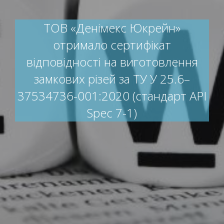
ТОВ «Денімекс Юкрейн»
отримало сертифікат
відповідності на виготовлення
замкових різей за ТУ У 25.6–
37534736-001:2020 (стандарт API
Spec 7-1)